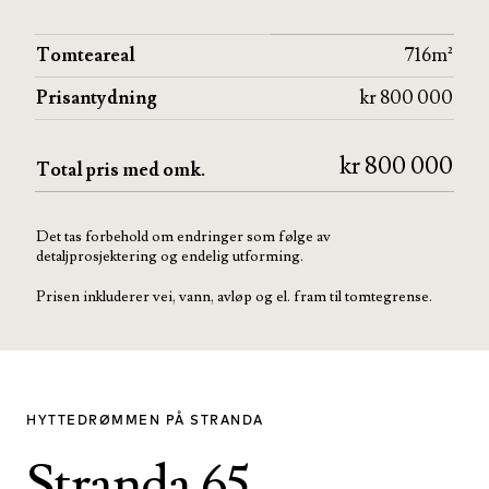
Tomteareal
716m²
Prisantydning
kr 800 000
kr 800 000
Total pris med omk.
Det tas forbehold om endringer som følge av
detaljprosjektering og endelig utforming.
Prisen inkluderer vei, vann, avløp og el. fram til tomtegrense.
HYTTEDRØMMEN PÅ STRANDA
Stranda 65