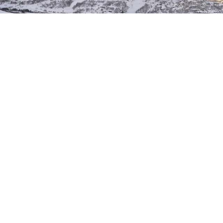
EIN LITEN STAD I VERDSKLASSE
Pudderparadiset Strandafjellet